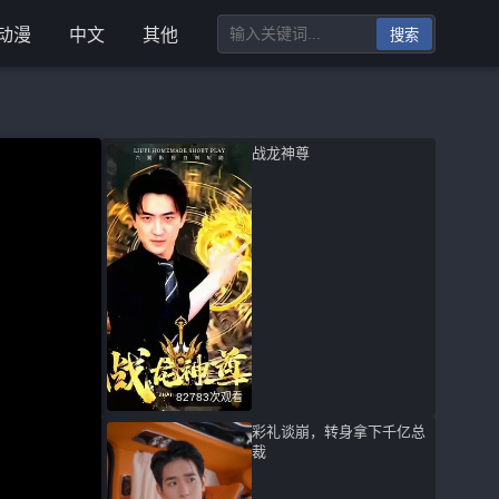
动漫
中文
其他
搜索
战龙神尊
82783次观看
彩礼谈崩，转身拿下千亿总
裁