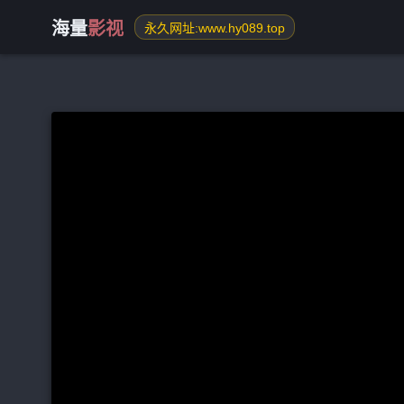
海量
影视
永久网址:www.hy089.top