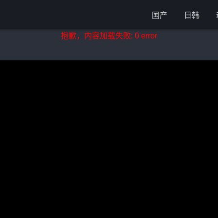
国产
日韩
抱歉，内容加载失败: 0 error